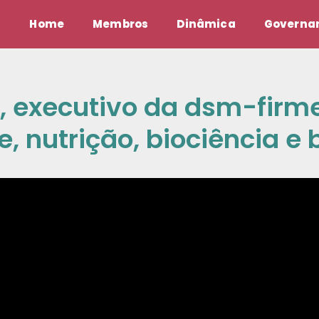
Home
Membros
Dinâmica
Governan
 executivo da dsm-firmen
, nutrição, biociência e 