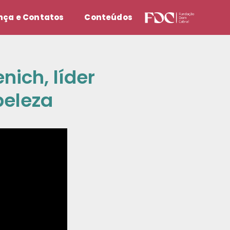
ça e Contatos
Conteúdos
ich, líder
beleza